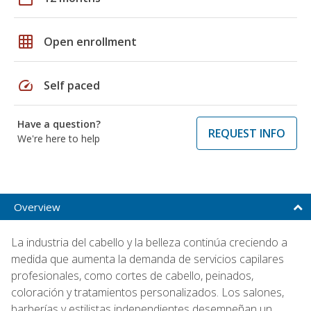
grid_on
Open enrollment
speed
Self paced
Have a question?
REQUEST INFO
We're here to help
Overview
La industria del cabello y la belleza continúa creciendo a
medida que aumenta la demanda de servicios capilares
profesionales, como cortes de cabello, peinados,
coloración y tratamientos personalizados. Los salones,
barberías y estilistas independientes desempeñan un