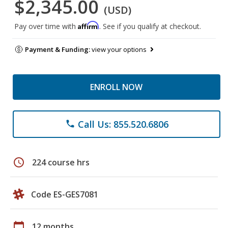
$2,345.00
(USD)
Affirm
Pay over time with
. See if you qualify at checkout.
Payment & Funding:
view your options
ENROLL NOW
Call Us: 855.520.6806
phone
schedule
224 course hrs
Code ES-GES7081
calendar_today
12 months