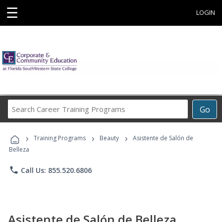
☰
LOGIN
Search
Go
Career
Training
›
›
›
Programs
Training Programs
Beauty
Asistente de Salón de
Belleza
phone
Call Us: 855.520.6806
Asistente de Salón de Belleza