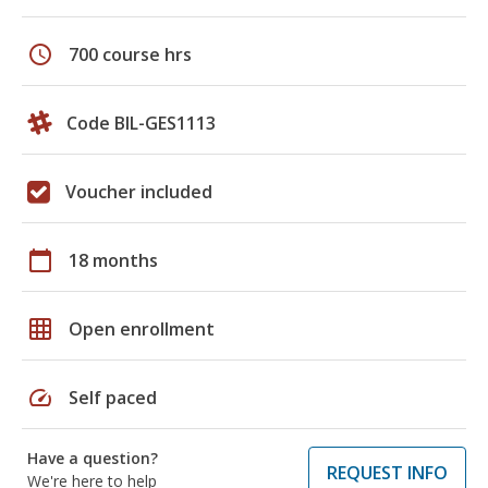
schedule
700 course hrs
Code BIL-GES1113
Voucher included
calendar_today
18 months
grid_on
Open enrollment
speed
Self paced
Have a question?
REQUEST INFO
We're here to help