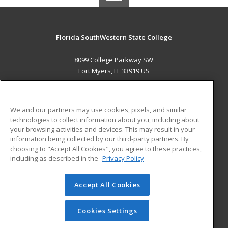
Florida SouthWestern State College
8099 College Parkway SW
Fort Myers, FL 33919 US
MAIN CONTENT
Career Training
We and our partners may use cookies, pixels, and similar
technologies to collect information about you, including about
ADDITIONAL RESOURCES
your browsing activities and devices. This may result in your
information being collected by our third-party partners. By
Military
Student Blog
choosing to "Accept All Cookies", you agree to these practices,
Financial Assistance
including as described in the
Privacy Policy
Help
Accept All Cookies
© 2026 ed2go, a division of Cengage Learning. All rights
reserved. The material on this site cannot be reproduced or
redistributed unless you have obtained prior written
Cookies Settings
permission from Cengage Learning.
Privacy Policy