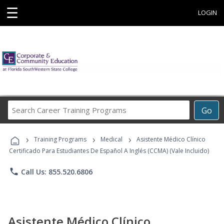
☰
LOGIN
Search
Go
Career
Training
›
›
›
Programs
Training Programs
Medical
Asistente Médico Clínico
Certificado Para Estudiantes De Español A Inglés (CCMA) (Vale Incluido)
phone
Call Us: 855.520.6806
Asistente Médico Clínico