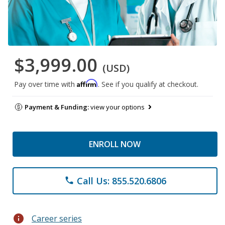
$3,999.00
(USD)
Affirm
Pay over time with
. See if you qualify at checkout.
Payment & Funding:
view your options
ENROLL NOW
Call Us: 855.520.6806
phone
info
Career series