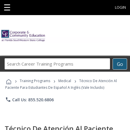
☰
LOGIN
Search
Go
Career
Training
›
›
›
Programs
Training Programs
Medical
Técnico De Atención Al
Paciente Para Estudiantes De Español A Inglés (Vale Incluido)
phone
Call Us: 855.520.6806
Técnico De Atención Al Paciente