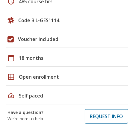
schedule
485 course hrs
Code BIL-GES1114
Voucher included
calendar_today
18 months
grid_on
Open enrollment
speed
Self paced
Have a question?
REQUEST INFO
We're here to help