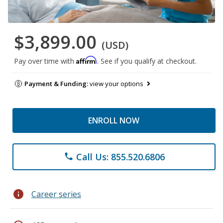
$3,899.00
(USD)
Affirm
Pay over time with
. See if you qualify at checkout.
Payment & Funding:
view your options
ENROLL NOW
Call Us: 855.520.6806
phone
info
Career series